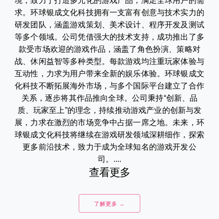
境，致力于打造多元化的游戏产品，满足全球用户的需
求。环球银成文化科技拥有一支富有创意与技术实力的
研发团队，涵盖游戏策划、美术设计、程序开发及测试
等多个领域。公司凭借强大的技术支持，成功推出了多
款受市场欢迎的游戏作品，涵盖了角色扮演、策略对
战、休闲益智等多种类型。每款游戏均注重玩家体验与
互动性，力求为用户带来全新的娱乐体验。环球银成文
化科技不断拓展海外市场，与多个国际平台建立了合作
关系，逐步将其作品推向全球。公司秉持“创新、品
质、玩家至上”的理念，持续推动游戏产业的创新与发
展，力求在激烈的市场竞争中占据一席之地。未来，环
球银成文化科技将继续在游戏研发领域深耕细作，探索
更多前沿技术，致力于成为全球知名的游戏开发公
司。....
查看更多
了解更多 →