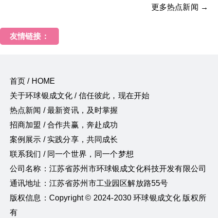
更多热点新闻 →
友情链接：
首页 / HOME
关于环球银成文化 / 信任彼此，现在开始
热点新闻 / 最新资讯，及时掌握
招商加盟 / 合作共赢，奔赴成功
案例展示 / 实践分享，共同成长
联系我们 / 同一个世界，同一个梦想
公司名称：江苏省苏州市环球银成文化科技开发有限公司
通讯地址：江苏省苏州市工业园区解放路55号
版权信息：Copyright © 2024-2030 环球银成文化 版权所
有