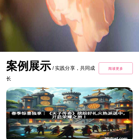
案例展示
/
实践分享，共同成
阅读更多
长