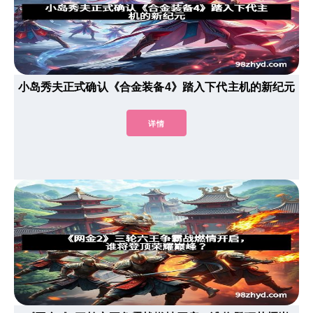
小岛秀夫正式确认《合金装备4》踏入下代主机的新纪元
详情